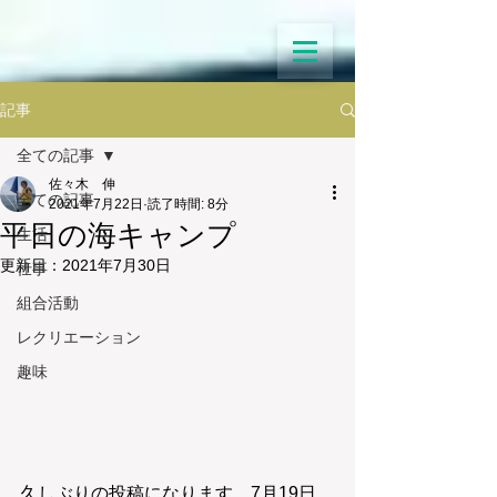
記事
全ての記事
佐々木 伸
全ての記事
2021年7月22日
読了時間: 8分
平日の海キャンプ
生活
更新日：
2021年7月30日
仕事
組合活動
レクリエーション
趣味
久しぶりの投稿になります。7月19日、