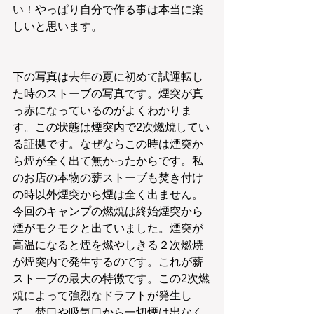
い！やっぱり自分で作る事は本当に楽
しいと思います。
下の写真は去年の夏に初めて試運転し
た時のストーブの写真です。煙突が真
っ赤になっているのがよくわかりま
す。この状態は煙突内で2次燃焼してい
る証拠です。なぜならこの時は煙突か
ら煙が全く出て無かったからです。私
のお店の本物の薪ストーブも焚き付け
の時以外煙突から煙は全く出ません。
今回のキャンプの燃焼は終始煙突から
煙がモクモクと出ていました。煙突が
高温になると煙を燃やしきる２次燃焼
が煙突内で発生するのです。これが薪
ストーブの最大の特徴です。この2次燃
焼によって強烈なドラフトが発生し
て、焚口や吸気口から一切煙は出なく