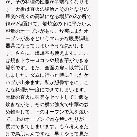
が、その料理の性能が半端なくなりま
す。天板は直火の場所とそのとなりの
煙突の近くの高温になる場所の2か所で
鍋が2個置けて、燃焼室の下に平たい大
容量のオーブンがあり、煙突にまたオ
ーブンがあるというマルチな暖房調理
器具になってしまいそうな気がしま
す。さらに、燃焼室も使えます。ここ
は焼きトウモロコシや焼き芋ができる
場所です。また、全面の扉も以前活用
しました。ダムに行った時に作ったケ
バブが出来ます。私が想像するに、こ
んな料理が一度にできてしまいます。
天板の直火に羽釜をセットしてご飯を
炊きながら、その横の強火で中華の炒
め物をして、下のオーブンで魚を焼い
て、上のオーブンで肉を焼いたりが一
度にできてしまいます。もう考えるだ
けで鳥肌もんですね。早くやって見た