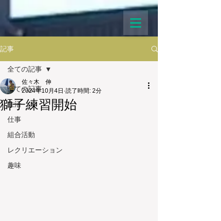
記事
全ての記事
佐々木 伸
全ての記事
2024年10月4日
読了時間: 2分
獅子練習開始
生活
仕事
組合活動
レクリエーション
趣味