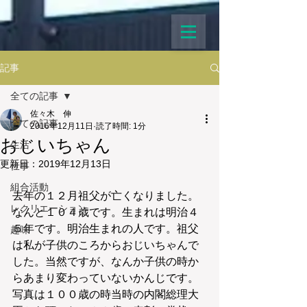
記事
全ての記事
佐々木 伸
全ての記事
2016年12月11日
読了時間: 1分
おじいちゃん
生活
更新日：
2019年12月13日
仕事
組合活動
去年の１２月祖父が亡くなりました。
レクリエーション
なんと１０４歳です。生まれは明治４
５年です。明治生まれの人です。祖父
趣味
は私が子供のころからおじいちゃんで
した。当然ですが、なんか子供の時か
らあまり変わっていないかんじです。
写真は１００歳の時当時の内閣総理大