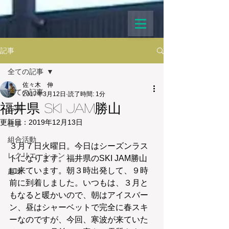
記事
全ての記事
佐々木 伸
全ての記事
2017年3月12日
読了時間: 1分
福井県 SKI JAM勝山
生活
更新日：
2019年12月13日
仕事
組合活動
３月７日火曜日。今日はシーズンラス
レクリエーション
トになります。福井県のSKI JAM勝山
に来ています。朝３時出発して、９時
趣味
前に到着しました。いつもは、３月と
もなると暖かいので、朝はアイスバー
ン、昼はシャーベットで完全に春スキ
ーなのですが、今回、寒波が来ていた